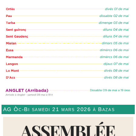
AG Òc-Bi samedi 21 mars 2026 à Bazas