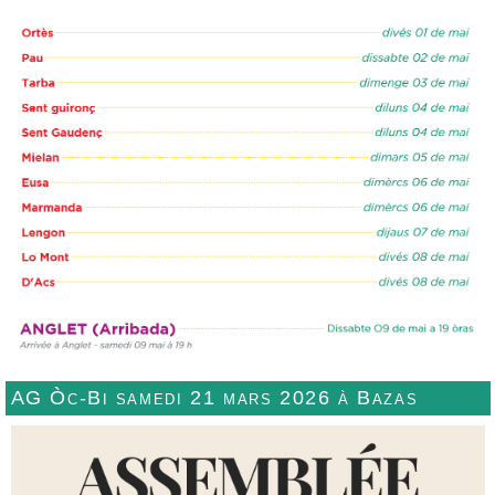
AG Òc-Bi samedi 21 mars 2026 à Bazas