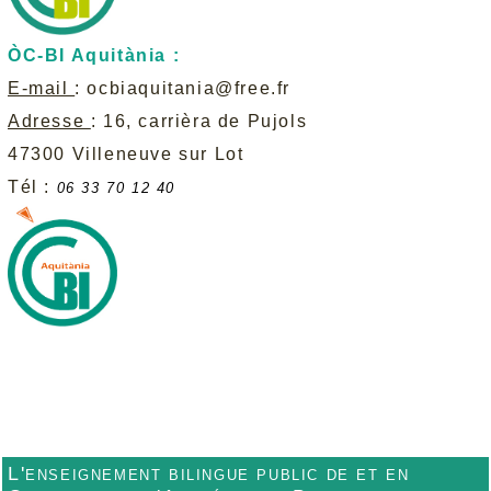
ÒC-BI Aquitània :
E-mail
:
ocbiaquitania@free.fr
Adresse
: 16, carrièra de Pujols
47300 Villeneuve sur Lot
Tél :
06 33 70 12 40
L'enseignement bilingue public de et en