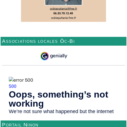
Associations locales Òc-Bi
Portail Ninon