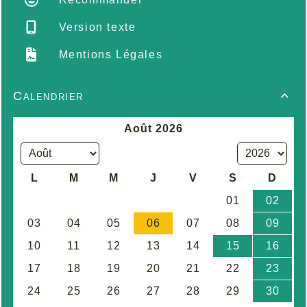
Version texte
Mentions Légales
Calendrier
