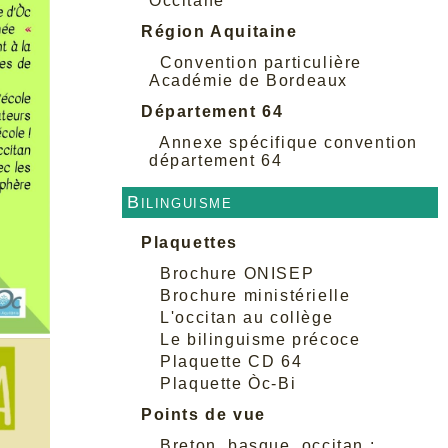
Occitane
Région Aquitaine
Convention particulière
Académie de Bordeaux
Département 64
Annexe spécifique convention
département 64
Bilinguisme
Plaquettes
Brochure ONISEP
Brochure ministérielle
L'occitan au collège
Le bilinguisme précoce
Plaquette CD 64
Plaquette Òc-Bi
Points de vue
Breton, basque, occitan :