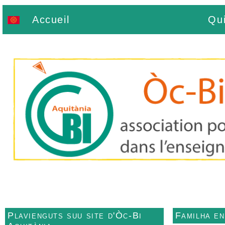
Accueil
Qu
Plavienguts suu site d'Òc-Bi
Familha e