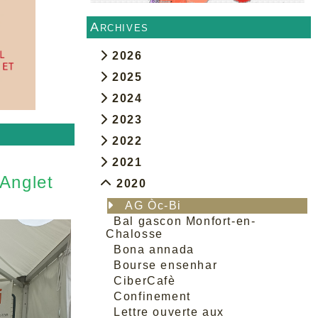
Archives
2026
2025
2024
2023
2022
2021
 Anglet
2020
AG Òc-Bi
Bal gascon Monfort-en-
Chalosse
Bona annada
Bourse ensenhar
CiberCafè
Confinement
Lettre ouverte aux