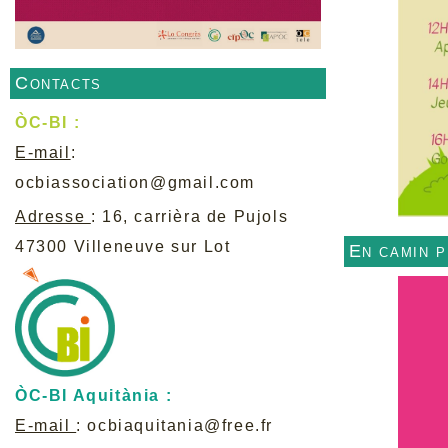
Contacts
ÒC-BI :
E-mail
:
ocbiassociation@gmail.com
Adresse
: 16, carrièra de Pujols
47300 Villeneuve sur Lot
En camin 
ÒC-BI Aquitània :
E-mail
:
ocbiaquitania@free.fr