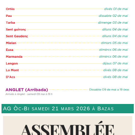
AG Òc-Bi samedi 21 mars 2026 à Bazas