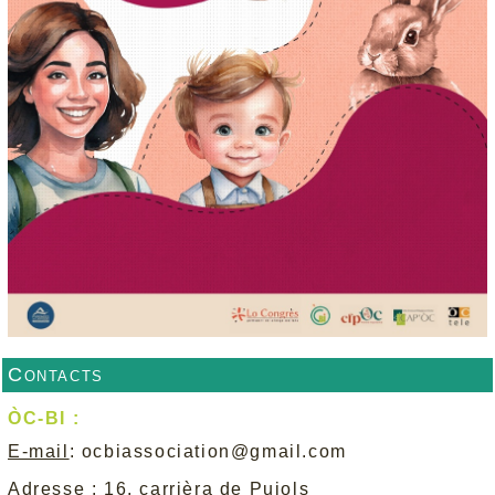
Contacts
ÒC-BI :
E-mail
:
ocbiassociation@gmail.com
Adresse
: 16, carrièra de Pujols