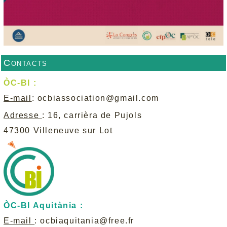
Contacts
ÒC-BI :
E-mail
:
ocbiassociation@gmail.com
Adresse
: 16, carrièra de Pujols
47300 Villeneuve sur Lot
ÒC-BI Aquitània :
E-mail
:
ocbiaquitania@free.fr