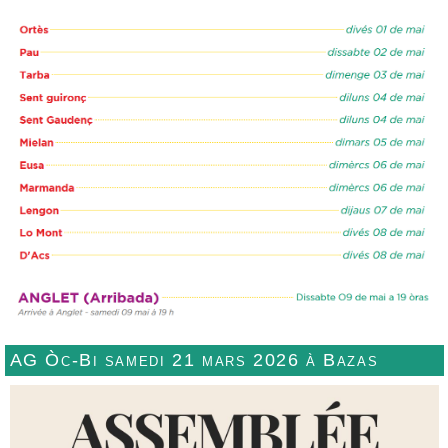
AG Òc-Bi samedi 21 mars 2026 à Bazas