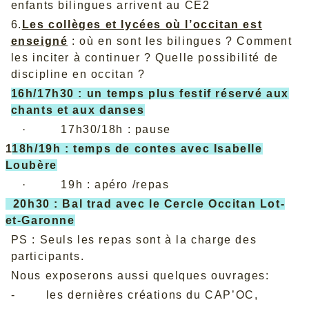
enfants bilingues arrivent au CE2
6.
Les collèges et lycées où l’occitan est
enseigné
: où en sont les bilingues ? Comment
les inciter à continuer ? Quelle possibilité de
discipline en occitan ?
16h/17h30 :
un temps plus festif réservé aux
chants et aux danses
· 17h30/18h : pause
1
18h/19h : temps de contes avec Isabelle
Loubère
· 19h : apéro /repas
20h30 : Bal trad avec le Cercle Occitan Lot-
et-Garonne
PS : Seuls les repas sont à la charge des
participants.
Nous exposerons aussi quelques ouvrages:
- les dernières créations du CAP’OC,