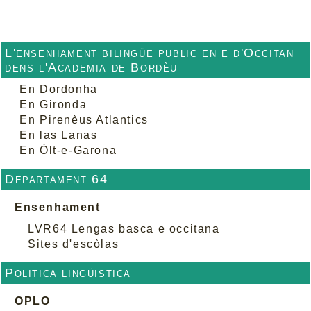
L'ensenhament bilingüe public en e d'Occitan
dens l'Academia de Bordèu
En Dordonha
En Gironda
En Pirenèus Atlantics
En las Lanas
En Òlt-e-Garona
Departament 64
Ensenhament
LVR64 Lengas basca e occitana
Sites d'escòlas
Politica lingüistica
OPLO