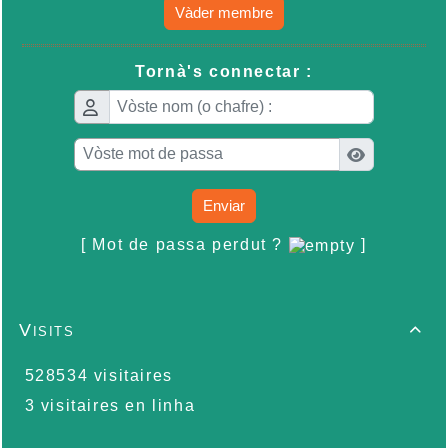
Vàder membre
Tornà's connectar :
Enviar
[ Mot de passa perdut ?
]
Visits

528534 visitaires
3 visitaires en linha