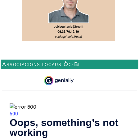
Associacions locaus Òc-Bi