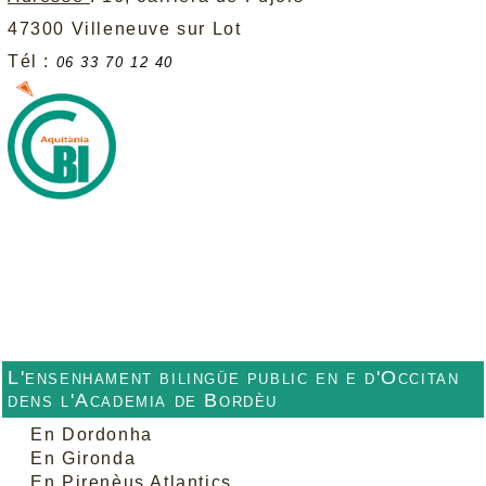
47300 Villeneuve sur Lot
Tél :
06 33 70 12 40
L'ensenhament bilingüe public en e d'Occitan
dens l'Academia de Bordèu
En Dordonha
En Gironda
En Pirenèus Atlantics