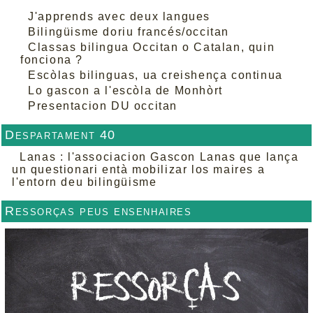
J'apprends avec deux langues
Bilingüisme doriu francés/occitan
Classas bilingua Occitan o Catalan, quin
fonciona ?
Escòlas bilinguas, ua creishença continua
Lo gascon a l'escòla de Monhòrt
Presentacion DU occitan
Despartament 40
Lanas : l'associacion Gascon Lanas que lança
un questionari entà mobilizar los maires a
l'entorn deu bilingüisme
Ressorças peus ensenhaires