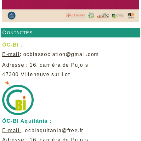
Contactes
ÒC-BI :
E-mail
:
ocbiassociation@gmail.com
Adresse
: 16, carrièra de Pujols
47300 Villeneuve sur Lot
ÒC-BI Aquitània :
E-mail
:
ocbiaquitania@free.fr
Adresse
: 16, carrièra de Pujols