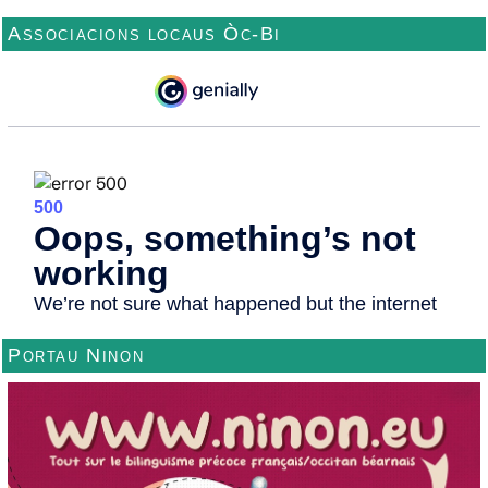
Associacions locaus Òc-Bi
Portau Ninon