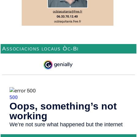
Associacions locaus Òc-Bi