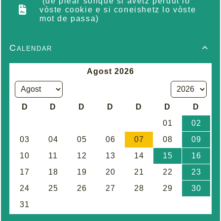
(de plear sonque si avetz perdut lo
vòste cookie e si coneishetz lo vòste
mot de passa)
Calendar
