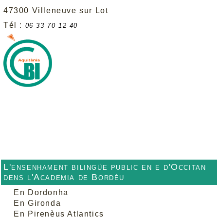
47300 Villeneuve sur Lot
Tél :
06 33 70 12 40
L'ensenhament bilingüe public en e d'Occitan
dens l'Academia de Bordèu
En Dordonha
En Gironda
En Pirenèus Atlantics