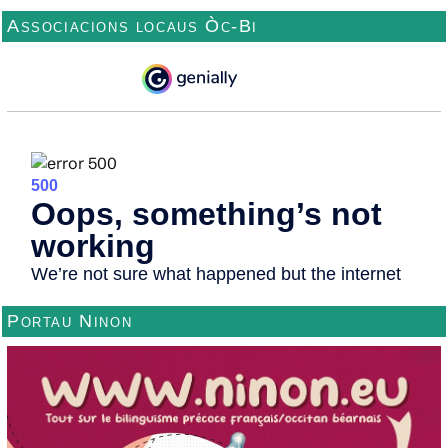
Associacions locaus Òc-Bi
Portau Ninon