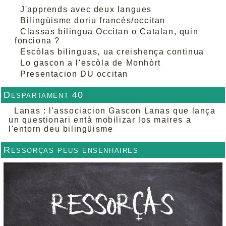
J'apprends avec deux langues
Bilingüisme doriu francés/occitan
Classas bilingua Occitan o Catalan, quin
fonciona ?
Escòlas bilinguas, ua creishença continua
Lo gascon a l'escòla de Monhòrt
Presentacion DU occitan
Despartament 40
Lanas : l'associacion Gascon Lanas que lança
un questionari entà mobilizar los maires a
l'entorn deu bilingüisme
Ressorças peus ensenhaires