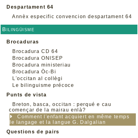
Despartament 64
Annèx especific convencion despartament 64
Bilingüisme
Brocaduras
Brocadura CD 64
Brocadura ONISEP
Brocadura ministeriau
Brocadura Òc-Bi
L'occitan al collègi
Le bilinguisme précoce
Punts de vista
Breton, basca, occitan : perqué e cau
començar de la mairau enlà?
Comment l'enfant acquiert en même temps
le langage et la langue G. Dalgalian
Questions de pairs