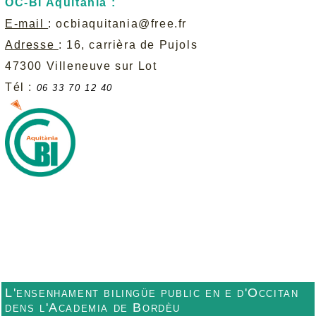
ÒC-BI Aquitània :
E-mail
:
ocbiaquitania@free.fr
Adresse
: 16, carrièra de Pujols
47300 Villeneuve sur Lot
Tél :
06 33 70 12 40
L'ensenhament bilingüe public en e d'Occitan
dens l'Academia de Bordèu