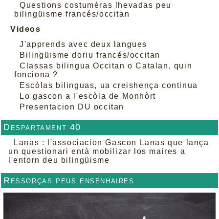
Questions costumèras lhevadas peu
bilingüisme francés/occitan
Videos
J'apprends avec deux langues
Bilingüisme doriu francés/occitan
Classas bilingua Occitan o Catalan, quin
fonciona ?
Escòlas bilinguas, ua creishença continua
Lo gascon a l'escòla de Monhòrt
Presentacion DU occitan
Despartament 40
Lanas : l'associacion Gascon Lanas que lança
un questionari entà mobilizar los maires a
l'entorn deu bilingüisme
Ressorças peus ensenhaires