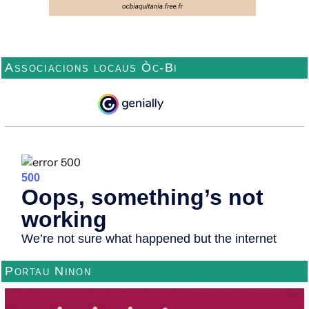
Associacions locaus Òc-Bi
Portau Ninon