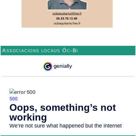
Associacions locaus Òc-Bi