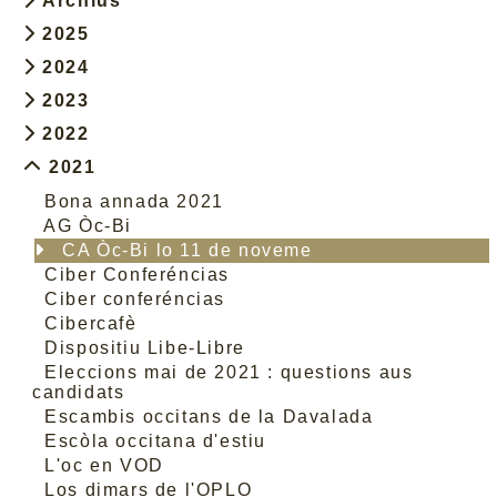
Archius
2025
2024
2023
2022
2021
Bona annada 2021
AG Òc-Bi
CA Òc-Bi lo 11 de noveme
Ciber Conferéncias
Ciber conferéncias
Cibercafè
Dispositiu Libe-Libre
Eleccions mai de 2021 : questions aus
candidats
Escambis occitans de la Davalada
Escòla occitana d'estiu
L'oc en VOD
Los dimars de l'OPLO