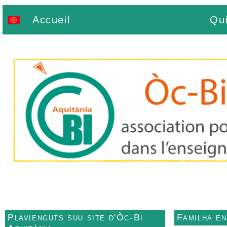
Accueil
Qu
Plavienguts suu site d'Òc-Bi
Familha e