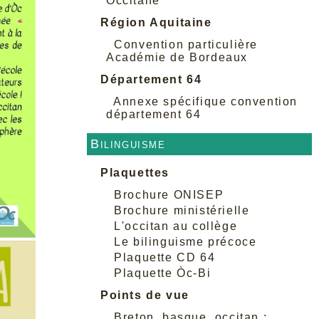
Occitane
Région Aquitaine
Convention particulière
Académie de Bordeaux
Département 64
Annexe spécifique convention
département 64
Bilinguisme
Plaquettes
Brochure ONISEP
Brochure ministérielle
L'occitan au collège
Le bilinguisme précoce
Plaquette CD 64
Plaquette Òc-Bi
Points de vue
Breton, basque, occitan :