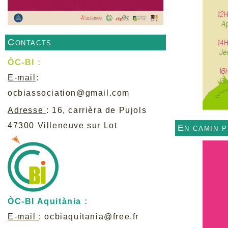
Contacts
ÒC-BI :
E-mail
:
ocbiassociation@gmail.com
Adresse
: 16, carrièra de Pujols
47300 Villeneuve sur Lot
En camin 
ÒC-BI Aquitània :
E-mail
:
ocbiaquitania@free.fr