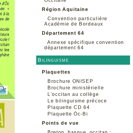
Occitane
Région Aquitaine
Convention particulière
Académie de Bordeaux
Département 64
Annexe spécifique convention
département 64
Bilinguisme
Plaquettes
Brochure ONISEP
Brochure ministérielle
L'occitan au collège
Le bilinguisme précoce
Plaquette CD 64
Plaquette Òc-Bi
Points de vue
Breton, basque, occitan :