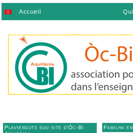
Accueil
Qu
Plavienguts suu site d'Òc-Bi
Familha e