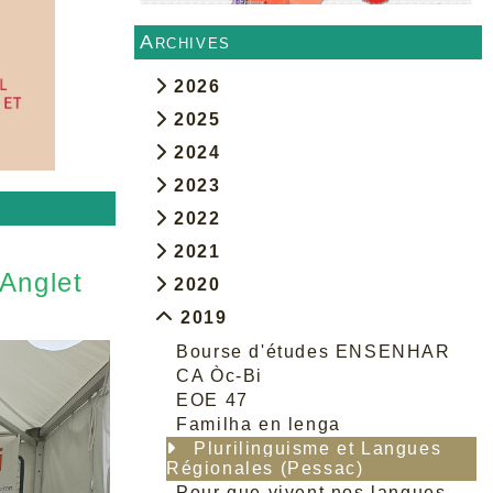
Archives
2026
2025
2024
2023
2022
2021
 Anglet
2020
2019
Bourse d'études ENSENHAR
CA Òc-Bi
EOE 47
Familha en lenga
Plurilinguisme et Langues
Régionales (Pessac)
Pour que vivent nos langues