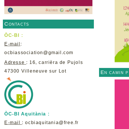
Contacts
ÒC-BI :
E-mail
:
ocbiassociation@gmail.com
Adresse
: 16, carrièra de Pujols
47300 Villeneuve sur Lot
En camin 
ÒC-BI Aquitània :
E-mail
:
ocbiaquitania@free.fr