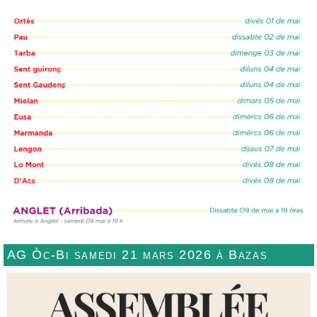
AG Òc-Bi samedi 21 mars 2026 à Bazas