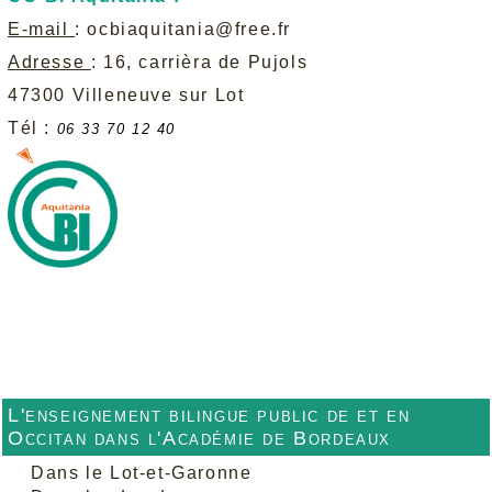
E-mail
:
ocbiaquitania@free.fr
Adresse
: 16, carrièra de Pujols
47300 Villeneuve sur Lot
Tél :
06 33 70 12 40
L'enseignement bilingue public de et en
Occitan dans l'Académie de Bordeaux
Dans le Lot-et-Garonne