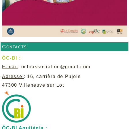
Contacts
ÒC-BI :
E-mail
:
ocbiassociation@gmail.com
Adresse
: 16, carrièra de Pujols
47300 Villeneuve sur Lot
ÒC-BI Aquitània :