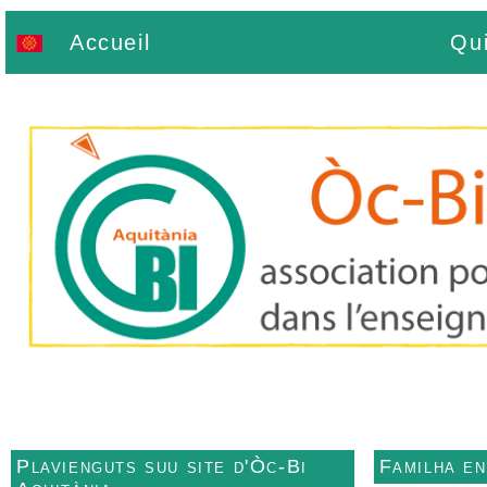
Accueil
Qu
Plavienguts suu site d'Òc-Bi
Familha e