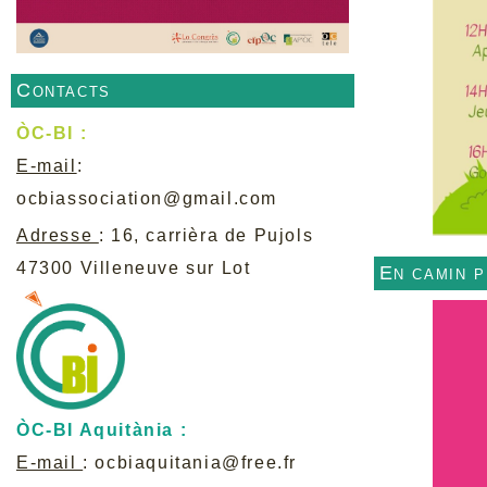
Contacts
ÒC-BI :
E-mail
:
ocbiassociation@gmail.com
Adresse
: 16, carrièra de Pujols
47300 Villeneuve sur Lot
En camin 
ÒC-BI Aquitània :
E-mail
:
ocbiaquitania@free.fr