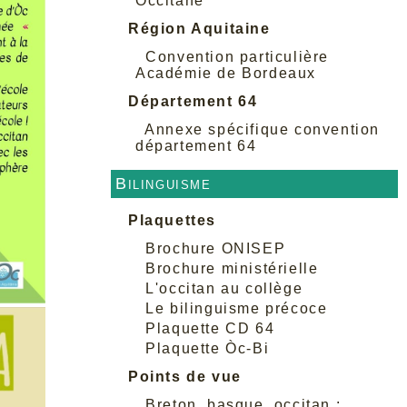
Occitane
Région Aquitaine
Convention particulière
Académie de Bordeaux
Département 64
Annexe spécifique convention
département 64
Bilinguisme
Plaquettes
Brochure ONISEP
Brochure ministérielle
L'occitan au collège
Le bilinguisme précoce
Plaquette CD 64
Plaquette Òc-Bi
Points de vue
Breton, basque, occitan :