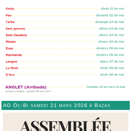
AG Òc-Bi samedi 21 mars 2026 à Bazas