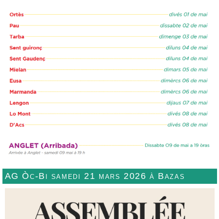
AG Òc-Bi samedi 21 mars 2026 à Bazas