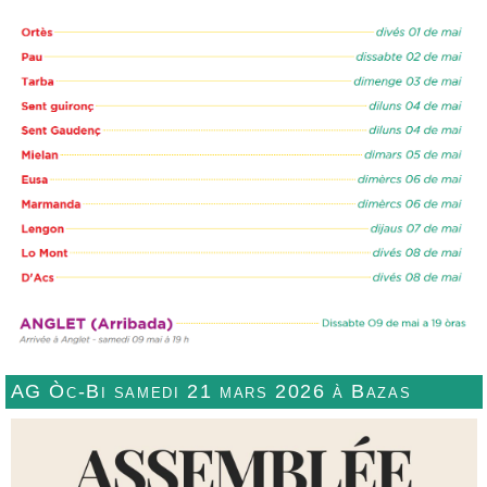
AG Òc-Bi samedi 21 mars 2026 à Bazas